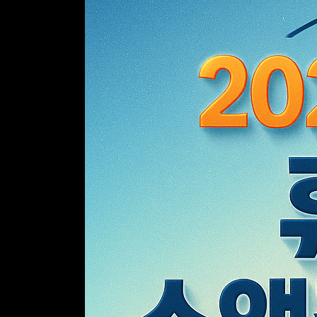
신
휴
대
폰
소
액
결
제
현
금
화
방
법
·
루
트
·