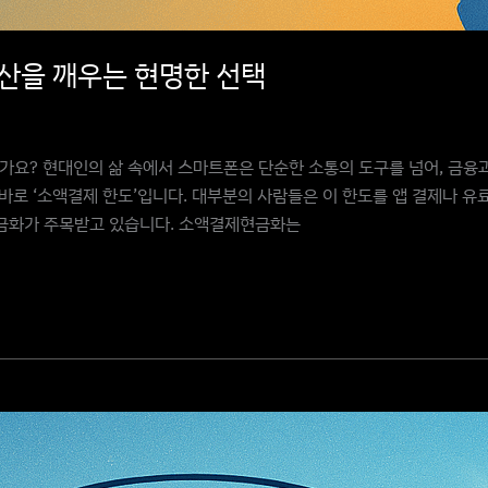
산을 깨우는 현명한 선택
요? 현대인의 삶 속에서 스마트폰은 단순한 소통의 도구를 넘어, 금융과
바로 ‘소액결제 한도’입니다. 대부분의 사람들은 이 한도를 앱 결제나 유
현금화가 주목받고 있습니다. 소액결제현금화는