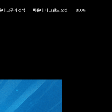
운대 고구려 견적
해운대 더 그랜드 오션
BLOG