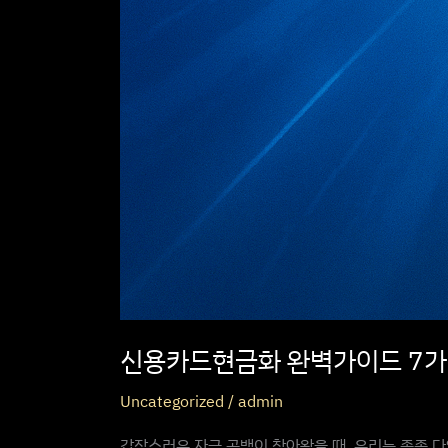
방
법
신용카드현금화 완벽가이드 7가
Uncategorized
/
admin
갑작스러운 자금 공백이 찾아왔을 때, 우리는 종종 다