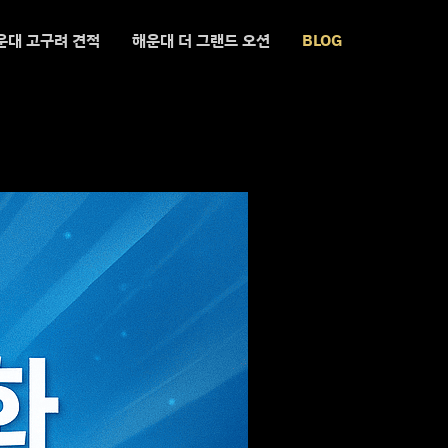
운대 고구려 견적
해운대 더 그랜드 오션
BLOG