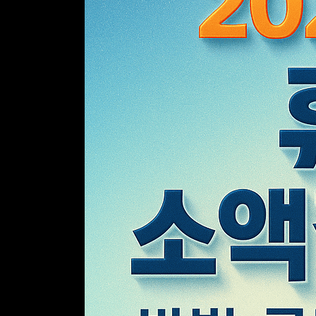
액
결
제
현
금
화
방
법
·
루
트
·
후
기
·
수
수