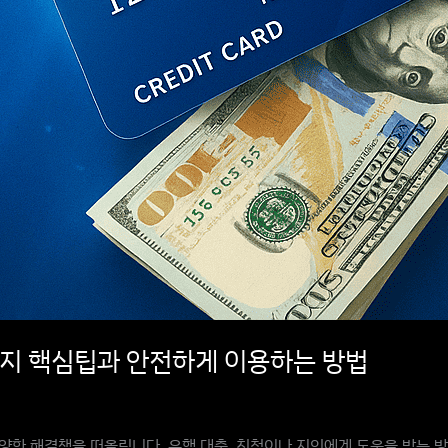
지 핵심팁과 안전하게 이용하는 방법
양한 해결책을 떠올립니다. 은행 대출, 친척이나 지인에게 도움을 받는 방