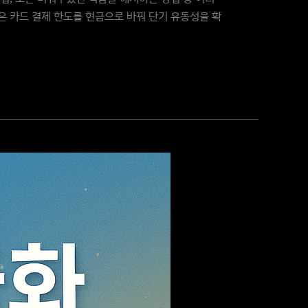
은 카드 결제 한도를 현금으로 바꿔 단기 유동성을 확